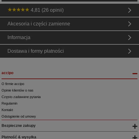
4,81 (26 opinii)
Akcesoria i części zamienne
Informacja
Dostawa i formy płatności
accipo
O firmie accipo
Opinie klientów o nas
Często zadawane pytania
Regulamin
Kontakt
Odstąpienie od umowy
Bezpieczne zakupy
Płatność & wysyłka