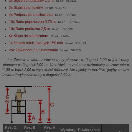
2x Stężenie podstawy 2,5 m
Nr art. 912831
2x Stabilizator jezdny
Nr art. 914071
4x Podpora do rusztowania
Nr art. 702760
10x Burta poprzeczna 0,75 m
Nr art. 703743
10x Burta podłużna 2,5 m
Nr art. 703729
4x Stopa do stabilizatora
Nr art. 914026
1x Zestaw rolek jezdnych 150 mm
Nr art. 914323
26x Zawleczka do rusztowania
Nr art. 704405
* = Zestaw zawiera zarówno ramy pionowe o długości 2,00 m jak i ramy
pionowe o długości 1,00 m. Umożliwia to zmienną rozbudowę rusztowania o
1,00 m bądź 2,00 m wysokości roboczej. Nie byłoby to możliwe, gdyby zestaw
zawierał wyłącznie ramy o długości 2,00 m.
Rys. C:
Rys. B:
Rys. A:
Wymiary
Powierzchnia