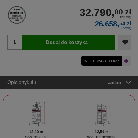
32.790,
00 zł
(brutto)
26.658,
54 zł
(netto)
Dodaj do koszyka
WEŹ LEASING TERAZ
Opis artykułu
zamknij
13,40 m
12,50 m
Wys. robocza
Wys. rusztowania