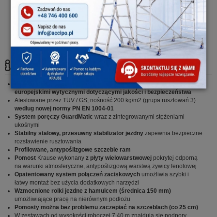
System umożliwia bezpieczny
Rolki z praktyczną funkcją
montaż rusztowania dzięki
niwelowania nierówności
pełnej integracji stężeń
podłoża (220 - 335 mm)
ukośnych
Szczegóły:
Solidna niemiecka jakość zgodna z surowymi niemieckimi i
europejskimi wytycznymi dotyczącymi jakości i bezpieczeństwa
Atestowane przez TÜV / GS, nośność 200 kg/m2 (grupa rusztowań 3)
według nowej normy PN EN 1004-01
System poręczy GuardMatic
wraz z zintegrowanymi stężeniami
ukośnymi
Stabilny stalowy, przesuwny stabilizator jezdny
zapewnia bezpieczne
rozstawienie rusztowania
Profilowane, antypoślizgowe szczeble ram
Pomost
Krause wykonany
z płyty wielowarstwowej
pokrytej odporną
na warunki atmosferyczne, antypoślizgową warstwą żywicy fenolowej
Opatentowany system połączeń zaciskowych
umożliwia szybki i
łatwy montaż bez użycia dodatkowych narzędzi
Wzmocnione rolki jezdne z hamulcem (średnica 150 mm)
umożliwiające pracę na nierównym podłożu
Pomosty można bez problemu zaczepiać na szczeblach (co 25 cm)
W zestawach od wysokości roboczej 7,40 m znajdują się podpory