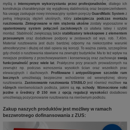
myślą o
intensywnym wykorzystaniu przez profesjonalistów
, dlatego ich
konstrukcja charakteryzuje się wyjątkową stabilnością oraz bezpieczeństwem.
Na uwagę zasługuje nowy innowacyjny system poręczy
GuardMatic System
z
pełną integracją stężeń ukośnych, który
zabezpiecza podczas montażu
rusztowania
.
Zintegrowane w nim stężenia ukośne
zostały wyposażone w
opatentowany system połączeń zaciskowych
co ułatwia łatwy i szybki
montaż. Stabilność zwiększają także
stabilizatory teleskopowe z elementem
przesuwnym
oraz dodatkowe podpory w zestawach od wys. rob. 7,40m.
Materiał rusztowania jest dużo bardziej odporny na niekorzystne warunki
atmosferyczne i dłużej od stali opiera się korozji. To ważna zaleta, szczególnie
gdy chodzi o rusztowania stawiane na zewnątrz budynków. Ma to też wpływ na
mniejsze problemy z przechowywaniem i konserwacją oraz zachowuje
swoją
funkcjonalność przez wiele lat
. Praktyczne przy pracach prowadzonych na
zewnątrz np. podczas wznoszenia wysokich ścian oraz wszelkich prac
elewacyjnych i dachowych.
Profilowane i antypoślizgowe szczeble ram
bocznych
umożliwiają bezpieczne wchodzenie od wewnętrznej strony
rusztowania.
Zastosowanie rusztowania STABILO
jest również możliwe
na
różnych
nierównościach podłoża, jakimi są
np. schody
.
Wzmocnione rolki
jezdne o średnicy Ø 150 mm z opcją regulacji wysokości
dodatkowo
umożliwiają pozycjonowanie rusztowania na nierównym podłożu.
Zakup naszych produktów jest możliwy w ramach
bezzwrotnego dofinansowania z ZUS: