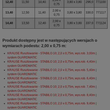
12,40
11,50
10,40
3,80 x 3,80
296,0
771100
0,75
2,00 x
13,40
12,50
11,40
3,80 x 3,80
330,0
771117
0,75
2,00 x
14,40
13,50
12,40
3,80 x 3,80
337,0
771124
0,75
Produkt dostępny jest w następujących wersjach o
wymiarach podestu: 2,00 x 0,75 m:
KRAUSE Rusztowanie - STABILO 10; 2,0 x 0,75m, wys.rob. 3,00m |
system GUARDMATIC
KRAUSE Rusztowanie - STABILO 10; 2,0 x 0,75m, wys.rob. 4,40m |
system GUARDMATIC
KRAUSE Rusztowanie - STABILO 10; 2,0 x 0,75m, wys.rob. 5,40m |
system GUARDMATIC
KRAUSE Rusztowanie - STABILO 10; 2,0 x 0,75m, wys.rob. 6,40m |
system GUARDMATIC
KRAUSE Rusztowanie - STABILO 10; 2,0 x 0,75m, wys.rob. 7,40m |
system GUARDMATIC
KRAUSE Rusztowanie - STABILO 10; 2,0 x 0,75m, wys.rob. 8,40m |
system GUARDMATIC
KRAUSE Rusztowanie - STABILO 10; 2,0 x 0,75m, wys.rob. 9,40m |
system GUARDMATIC