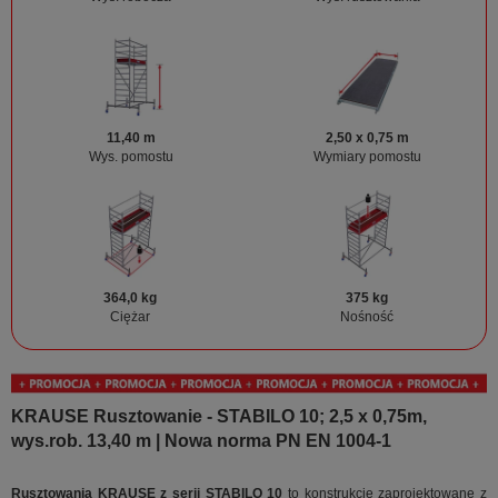
11,40 m
2,50 x 0,75 m
Wys. pomostu
Wymiary pomostu
364,0 kg
375 kg
Ciężar
Nośność
KRAUSE Rusztowanie - STABILO 10; 2,5 x 0,75m,
wys.rob. 13,40 m | Nowa norma PN EN 1004-1
Rusztowania KRAUSE z serii STABILO 10
to konstrukcje zaprojektowane z