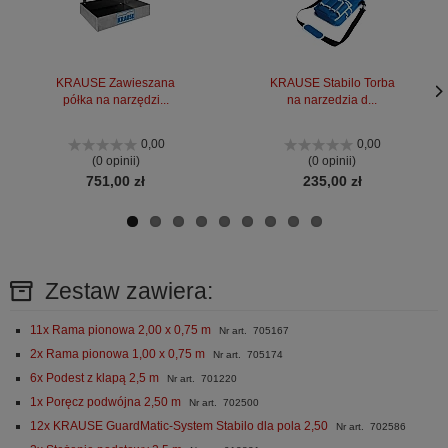
KRAUSE Zawieszana
KRAUSE Stabilo Torba
półka na narzędzi...
na narzedzia d...
Nas
Nas
stro
stro
0,00
0,00
(0 opinii)
(0 opinii)
751,00 zł
235,00 zł
Zestaw zawiera:
11x Rama pionowa 2,00 x 0,75 m
Nr art. 705167
2x Rama pionowa 1,00 x 0,75 m
Nr art. 705174
6x Podest z klapą 2,5 m
Nr art. 701220
1x Poręcz podwójna 2,50 m
Nr art. 702500
12x KRAUSE GuardMatic-System Stabilo dla pola 2,50
Nr art. 702586