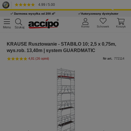
4.99 / 5.00
*
Darmowa wysyłka od 200 zł
Autoryzowany dystrybutor
Konto
Schowek
Koszyk
Menu
Szukaj
KRAUSE Rusztowanie - STABILO 10; 2,5 x 0,75m,
wys.rob. 13,40m | system GUARDMATIC
4,81
(26 opinii)
Nr art.
772114