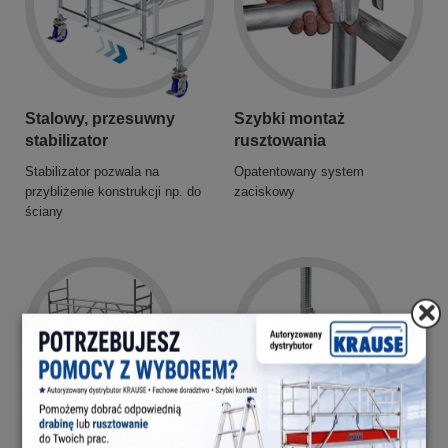
Stalowy, przesuwny
Szybki montaż
stabilizator
rusztowania
Stabilizator pozwala na
Opatentowany system
przybliżenie konstrukcji np. do
zaciskowy
ściany
GuardMatic System
Rolki jezdne z hamulcem