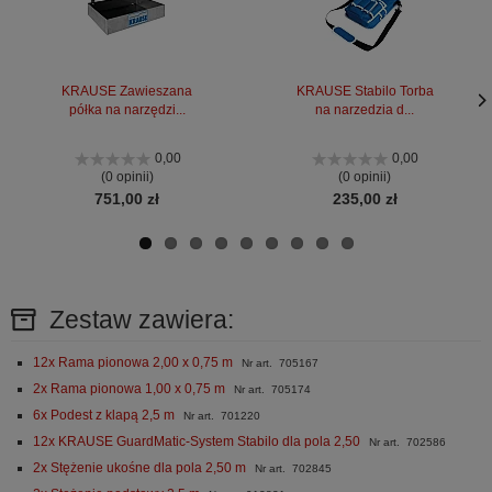
KRAUSE Zawieszana
KRAUSE Stabilo Torba
półka na narzędzi...
na narzedzia d...
Nas
Nas
stro
stro
0,00
0,00
(0 opinii)
(0 opinii)
751,00 zł
235,00 zł
Zestaw zawiera:
12x Rama pionowa 2,00 x 0,75 m
Nr art. 705167
2x Rama pionowa 1,00 x 0,75 m
Nr art. 705174
6x Podest z klapą 2,5 m
Nr art. 701220
12x KRAUSE GuardMatic-System Stabilo dla pola 2,50
Nr art. 702586
2x Stężenie ukośne dla pola 2,50 m
Nr art. 702845