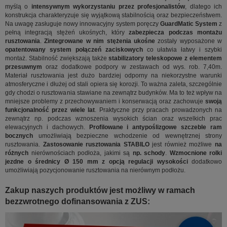
myślą o
intensywnym wykorzystaniu przez profesjonalistów
, dlatego ich
konstrukcja charakteryzuje się wyjątkową stabilnością oraz bezpieczeństwem.
Na uwagę zasługuje nowy innowacyjny system poręczy
GuardMatic System
z
pełną integracją stężeń ukośnych, który
zabezpiecza podczas montażu
rusztowania
.
Zintegrowane w nim stężenia ukośne
zostały wyposażone w
opatentowany system połączeń zaciskowych
co ułatwia łatwy i szybki
montaż. Stabilność zwiększają także
stabilizatory teleskopowe z elementem
przesuwnym
oraz dodatkowe podpory w zestawach od wys. rob. 7,40m.
Materiał rusztowania jest dużo bardziej odporny na niekorzystne warunki
atmosferyczne i dłużej od stali opiera się korozji. To ważna zaleta, szczególnie
gdy chodzi o rusztowania stawiane na zewnątrz budynków. Ma to też wpływ na
mniejsze problemy z przechowywaniem i konserwacją oraz zachowuje
swoją
funkcjonalność przez wiele lat
. Praktyczne przy pracach prowadzonych na
zewnątrz np. podczas wznoszenia wysokich ścian oraz wszelkich prac
elewacyjnych i dachowych.
Profilowane i antypoślizgowe szczeble ram
bocznych
umożliwiają bezpieczne wchodzenie od wewnętrznej strony
rusztowania.
Zastosowanie rusztowania STABILO
jest również możliwe
na
różnych
nierównościach podłoża, jakimi są
np. schody
.
Wzmocnione rolki
jezdne o średnicy Ø 150 mm z opcją regulacji wysokości
dodatkowo
umożliwiają pozycjonowanie rusztowania na nierównym podłożu.
Zakup naszych produktów jest możliwy w ramach
bezzwrotnego dofinansowania z ZUS: