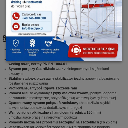
System umożliwia bezpieczny
Rolki z praktyczną funkcją
montaż rusztowania dzięki
niwelowania nierówności
pełnej integracji stężeń
podłoża (220 - 335 mm)
ukośnych
Szczegóły:
Solidna niemiecka jakość zgodna z surowymi niemieckimi i
europejskimi wytycznymi dotyczącymi jakości i bezpieczeństwa
Atestowane przez TÜV / GS, nośność 200 kg/m2 (grupa rusztowań 3)
według nowej normy PN EN 1004-01
System poręczy GuardMatic
wraz z zintegrowanymi stężeniami
ukośnymi
Stabilny stalowy, przesuwny stabilizator jezdny
zapewnia bezpieczne
rozstawienie rusztowania
Profilowane, antypoślizgowe szczeble ram
Pomost
Krause wykonany
z płyty wielowarstwowej
pokrytej odporną
na warunki atmosferyczne, antypoślizgową warstwą żywicy fenolowej
Opatentowany system połączeń zaciskowych
umożliwia szybki i
łatwy montaż bez użycia dodatkowych narzędzi
Wzmocnione rolki jezdne z hamulcem (średnica 150 mm)
umożliwiające pracę na nierównym podłożu
Pomosty można bez problemu zaczepiać na szczeblach (co 25 cm)
W zestawach od wysokości roboczej 7,40 m znajdują się podpory