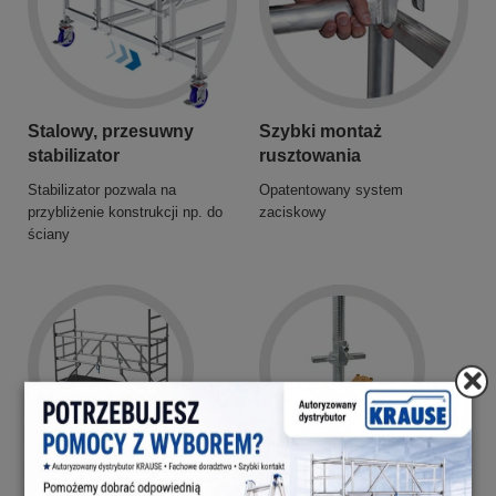
Stalowy, przesuwny
Szybki montaż
stabilizator
rusztowania
Stabilizator pozwala na
Opatentowany system
przybliżenie konstrukcji np. do
zaciskowy
ściany
GuardMatic System
Rolki jezdne z hamulcem