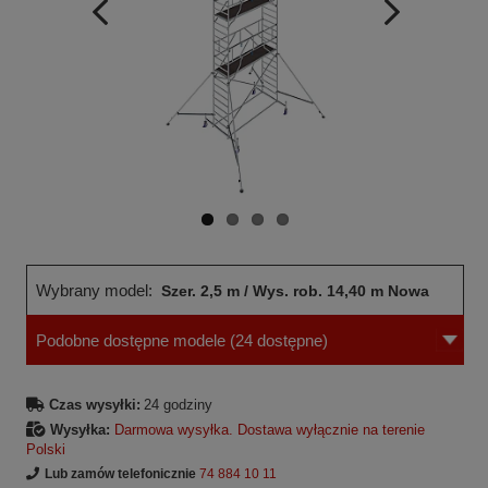
Wcześniejsza
Następne
strona
strona
Wybrany model:
Szer. 2,5 m / Wys. rob. 14,40 m Nowa
Podobne dostępne modele
(24 dostępne)
norma
Czas wysyłki:
24 godziny
Wysyłka:
Darmowa wysyłka. Dostawa wyłącznie na terenie
Polski
Lub zamów telefonicznie
74 884 10 11