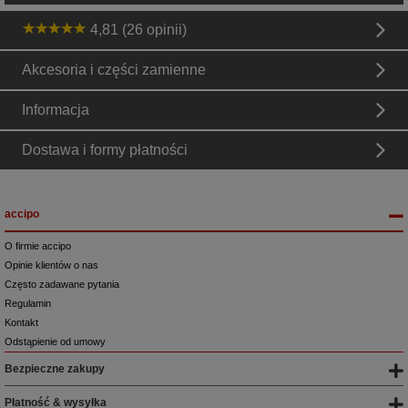
4,81 (26 opinii)
Akcesoria i części zamienne
Informacja
Dostawa i formy płatności
accipo
O firmie accipo
Opinie klientów o nas
Często zadawane pytania
Regulamin
Kontakt
Odstąpienie od umowy
Bezpieczne zakupy
Płatność & wysyłka