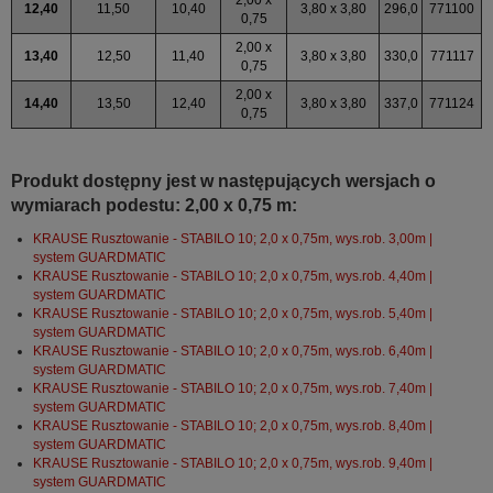
12,40
11,50
10,40
3,80 x 3,80
296,0
771100
0,75
2,00 x
13,40
12,50
11,40
3,80 x 3,80
330,0
771117
0,75
2,00 x
14,40
13,50
12,40
3,80 x 3,80
337,0
771124
0,75
Produkt dostępny jest w następujących wersjach o
wymiarach podestu: 2,00 x 0,75 m:
KRAUSE Rusztowanie - STABILO 10; 2,0 x 0,75m, wys.rob. 3,00m |
system GUARDMATIC
KRAUSE Rusztowanie - STABILO 10; 2,0 x 0,75m, wys.rob. 4,40m |
system GUARDMATIC
KRAUSE Rusztowanie - STABILO 10; 2,0 x 0,75m, wys.rob. 5,40m |
system GUARDMATIC
KRAUSE Rusztowanie - STABILO 10; 2,0 x 0,75m, wys.rob. 6,40m |
system GUARDMATIC
KRAUSE Rusztowanie - STABILO 10; 2,0 x 0,75m, wys.rob. 7,40m |
system GUARDMATIC
KRAUSE Rusztowanie - STABILO 10; 2,0 x 0,75m, wys.rob. 8,40m |
system GUARDMATIC
KRAUSE Rusztowanie - STABILO 10; 2,0 x 0,75m, wys.rob. 9,40m |
system GUARDMATIC