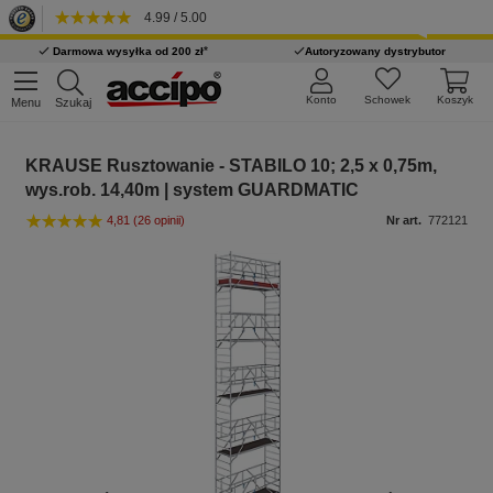
4.99 / 5.00
*
Darmowa wysyłka od 200 zł
Autoryzowany dystrybutor
Konto
Schowek
Koszyk
Menu
Szukaj
KRAUSE Rusztowanie - STABILO 10; 2,5 x 0,75m,
wys.rob. 14,40m | system GUARDMATIC
4,81
(26 opinii)
Nr art.
772121