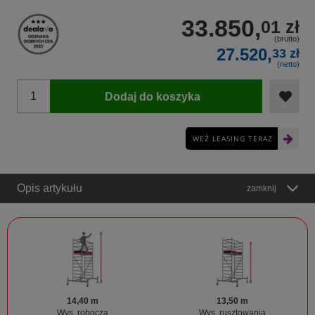
33.850,
01 zł
(brutto)
27.520,
33 zł
(netto)
Dodaj do koszyka
WEŹ LEASING TERAZ
Opis artykułu
zamknij
14,40 m
13,50 m
Wys. robocza
Wys. rusztowania