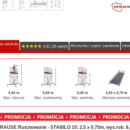
is artykułu
Akcesoria i części zamienne
Info
4,81 (26 opinii)
6,40 m
5,50 m
4,40 m
2,50 x 0,75 m
Wys. robocza
Wys. rusztowania
Wys. pomostu
Wymiary pomost
RAUSE Rusztowanie - STABILO 10; 2,5 x 0,75m, wys.rob. 6