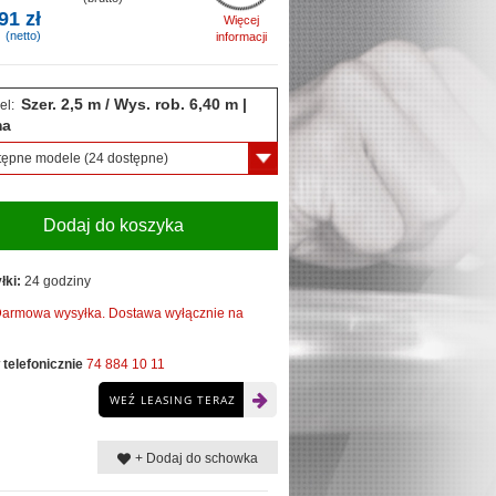
91 zł
Więcej
(netto)
informacji
Szer. 2,5 m / Wys. rob. 6,40 m |
el:
ma
tępne modele
(24 dostępne)
Dodaj do koszyka
łki:
24 godziny
armowa wysyłka. Dostawa wyłącznie na
telefonicznie
74 884 10 11
WEŹ LEASING TERAZ
+ Dodaj do schowka