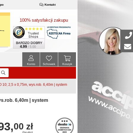
ipo
Kontakt
100% satysfakcji zakupu
4.99
/ 5.00
Konto
Schowek
Koszyk
0; 2,5 x 0,75m, wys.rob. 6,40m | system
.rob. 6,40m | system
93,
00 zł
(brutto)