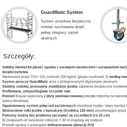
GuardMatic System
System umożliwia bezpieczny
montaż rusztowania dzięki
pełnej integracji stężeń
ukośnych
Szczegóły:
Solidna niemiecka jakość zgodna z surowymi niemieckimi i europejskimi wyt
bezpieczeństwa
Atestowane przez TÜV / GS, nośność 200 kg/m2 (grupa rusztowań 3)
według no
System poręczy GuardMatic
wraz z zintegrowanymi stężeniami ukośnymi
Stabilny stalowy, przesuwny stabilizator jezdny
zapewnia bezpieczne rozstawie
Profilowane, antypoślizgowe szczeble ram
Pomost
Krause wykonany
z płyty wielowarstwowej
pokrytej odporną na warunki
żywicy fenolowej
Opatentowany system połączeń zaciskowych
umożliwia szybki i łatwy montaż
Wzmocnione rolki jezdne z hamulcem (średnica 150 mm)
umożliwiające pracę
Pomosty można bez problemu zaczepiać na szczeblach (co 25 cm)
W zestawach od wysokości roboczej 7,40 m znajdują się podpory
Produkt zgodny z wymogami
dofinansowania (dotacji) ZUS