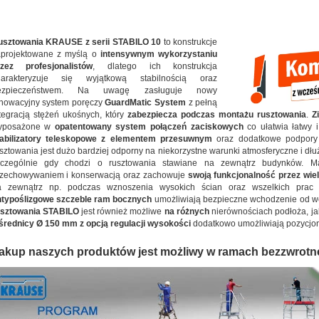
usztowania KRAUSE z serii STABILO 10
to konstrukcje
aprojektowane z myślą o
intensywnym wykorzystaniu
rzez profesjonalistów
, dlatego ich konstrukcja
harakteryzuje się wyjątkową stabilnością oraz
ezpieczeństwem. Na uwagę zasługuje nowy
nowacyjny system poręczy
GuardMatic System
z pełną
tegracją stężeń ukośnych, który
zabezpiecza podczas montażu rusztowania
.
Z
yposażone w
opatentowany system połączeń zaciskowych
co ułatwia łatwy i
tabilizatory teleskopowe z elementem przesuwnym
oraz dodatkowe podpory 
sztowania jest dużo bardziej odporny na niekorzystne warunki atmosferyczne i dłuże
zczególnie gdy chodzi o rusztowania stawiane na zewnątrz budynków. 
rzechowywaniem i konserwacją oraz zachowuje
swoją funkcjonalność przez wiel
a zewnątrz np. podczas wznoszenia wysokich ścian oraz wszelkich prac
ntypoślizgowe szczeble ram bocznych
umożliwiają bezpieczne wchodzenie od we
usztowania STABILO
jest również możliwe
na różnych
nierównościach podłoża, ja
średnicy Ø 150 mm z opcją regulacji wysokości
dodatkowo umożliwiają pozycjo
akup naszych produktów jest możliwy w ramach bezzwrotn