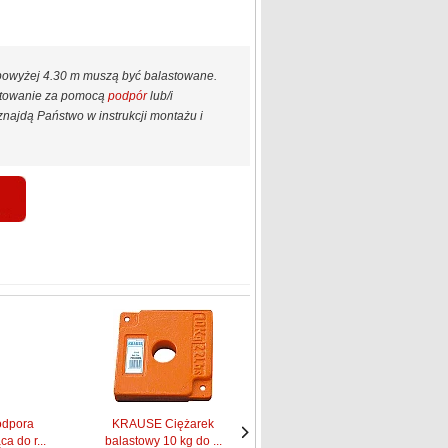
 powyżej 4.30 m muszą być balastowane.
astowanie za pomocą
podpór
lub/i
najdą Państwo w instrukcji montażu i
dpora
KRAUSE Ciężarek
KRAUSE Rama pionowa
a do r...
balastowy 10 kg do ...
2,00 x 0,75 m (...