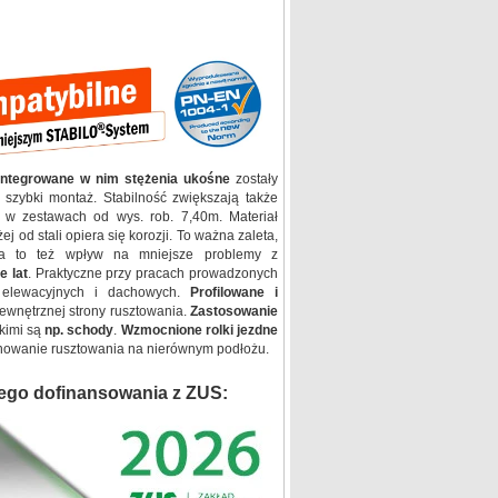
integrowane w nim stężenia ukośne
zostały
 szybki montaż. Stabilność zwiększają także
w zestawach od wys. rob. 7,40m. Materiał
j od stali opiera się korozji. To ważna zaleta,
Ma to też wpływ na mniejsze problemy z
e lat
. Praktyczne przy pracach prowadzonych
 elewacyjnych i dachowych.
Profilowane i
wnętrznej strony rusztowania.
Zastosowanie
kimi są
np. schody
.
Wzmocnione rolki jezdne
nowanie rusztowania na nierównym podłożu.
ego dofinansowania z ZUS: