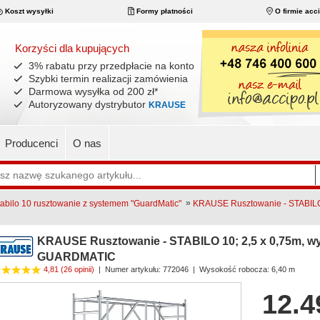
Koszt wysyłki
Formy płatności
O firmie acc
Korzyści dla kupujących
3% rabatu przy przedpłacie na konto
Szybki termin realizacji zamówienia
Darmowa wysyłka od 200 zł
*
Autoryzowany dystrybutor
KRAUSE
Producenci
O nas
»
bilo 10 rusztowanie z systemem "GuardMatic"
KRAUSE Rusztowanie - STABILO 1
KRAUSE Rusztowanie - STABILO 10; 2,5 x 0,75m, wys
GUARDMATIC
4,81
(26 opinii)
|
Numer artykułu:
772046
| Wysokość robocza: 6,40 m
12.4