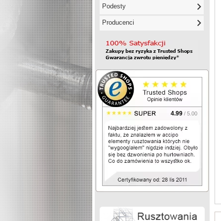
Podesty
Producenci
4.99
/ 5.00