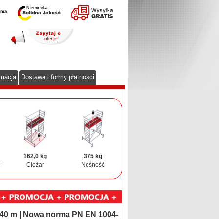
rmacja
Dostawa i formy płatności
162,0 kg
375 kg
u
Ciężar
Nośność
,40 m | Nowa norma PN EN 1004-