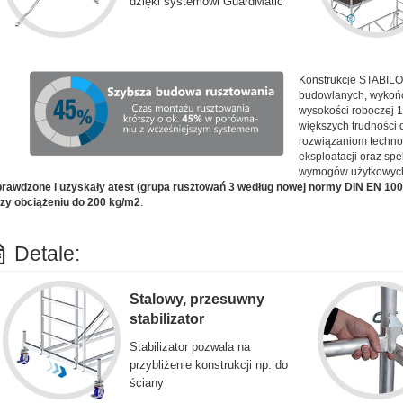
dzięki systemowi GuardMatic
Konstrukcje STABILO
budowlanych, wykońc
wysokości roboczej 1
większych trudności 
rozwiązaniom techn
eksploatacji oraz sp
wymogów użytkowyc
rawdzone i uzyskały atest (grupa rusztowań 3 według nowej normy DIN EN 10
zy obciążeniu do 200 kg/m2
.
Detale:
Stalowy, przesuwny
stabilizator
Stabilizator pozwala na
przybliżenie konstrukcji np. do
ściany