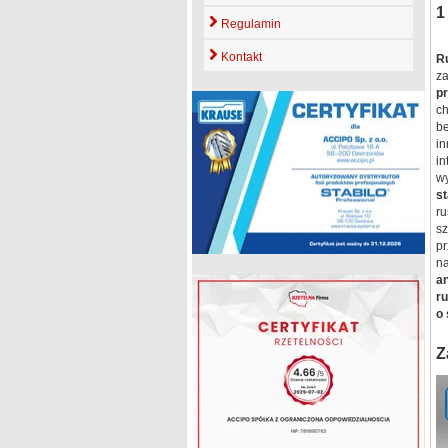
1
Regulamin
Kontakt
R
z
p
c
b
in
in
w
s
ru
s
p
n
a
r
o 
Z