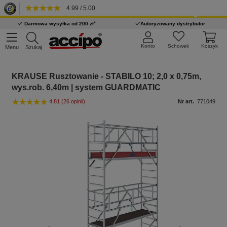
4.99 / 5.00
*
Darmowa wysyłka od 200 zł
Autoryzowany dystrybutor
Konto
Schowek
Koszyk
Menu
Szukaj
KRAUSE Rusztowanie - STABILO 10; 2,0 x 0,75m,
wys.rob. 6,40m | system GUARDMATIC
4,81
(26 opinii)
Nr art.
771049