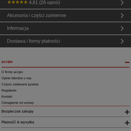
4,81 (26 opinii)
Akcesoria i części zamienne
Informacja
Dostawa i formy płatności
accipo
O firmie accipo
Opinie klientów o nas
Często zadawane pytania
Regulamin
Kontakt
Odstąpienie od umowy
Bezpieczne zakupy
Płatność & wysyłka