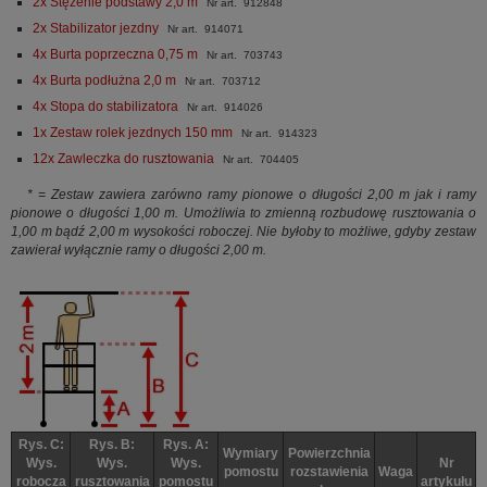
2x Stężenie podstawy 2,0 m
Nr art. 912848
2x Stabilizator jezdny
Nr art. 914071
4x Burta poprzeczna 0,75 m
Nr art. 703743
4x Burta podłużna 2,0 m
Nr art. 703712
4x Stopa do stabilizatora
Nr art. 914026
1x Zestaw rolek jezdnych 150 mm
Nr art. 914323
12x Zawleczka do rusztowania
Nr art. 704405
* = Zestaw zawiera zarówno ramy pionowe o długości 2,00 m jak i ramy
pionowe o długości 1,00 m. Umożliwia to zmienną rozbudowę rusztowania o
1,00 m bądź 2,00 m wysokości roboczej. Nie byłoby to możliwe, gdyby zestaw
zawierał wyłącznie ramy o długości 2,00 m.
Rys. C:
Rys. B:
Rys. A:
Wymiary
Powierzchnia
Wys.
Wys.
Wys.
Nr
pomostu
rozstawienia
Waga
robocza
rusztowania
pomostu
artykułu