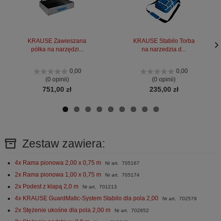
KRAUSE Zawieszana
KRAUSE Stabilo Torba
półka na narzędzi...
na narzedzia d...
Nas
Nas
stro
stro
0,00
0,00
(0 opinii)
(0 opinii)
751,00 zł
235,00 zł
Zestaw zawiera:
4x Rama pionowa 2,00 x 0,75 m
Nr art. 705167
2x Rama pionowa 1,00 x 0,75 m
Nr art. 705174
2x Podest z klapą 2,0 m
Nr art. 701213
4x KRAUSE GuardMatic-System Stabilo dla pola 2,00
Nr art. 702579
2x Stężenie ukośne dla pola 2,00 m
Nr art. 702852