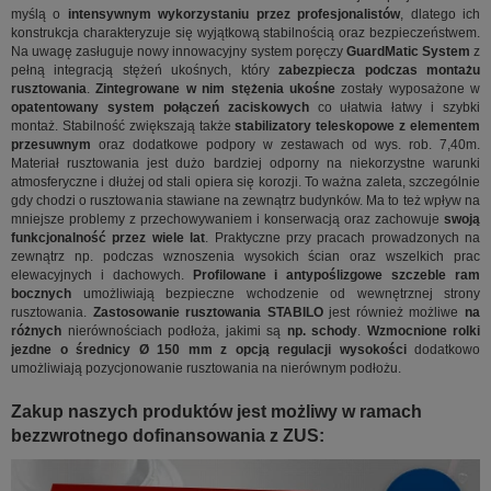
myślą o
intensywnym wykorzystaniu przez profesjonalistów
, dlatego ich
konstrukcja charakteryzuje się wyjątkową stabilnością oraz bezpieczeństwem.
Na uwagę zasługuje nowy innowacyjny system poręczy
GuardMatic System
z
pełną integracją stężeń ukośnych, który
zabezpiecza podczas montażu
rusztowania
.
Zintegrowane w nim stężenia ukośne
zostały wyposażone w
opatentowany system połączeń zaciskowych
co ułatwia łatwy i szybki
montaż. Stabilność zwiększają także
stabilizatory teleskopowe z elementem
przesuwnym
oraz dodatkowe podpory w zestawach od wys. rob. 7,40m.
Materiał rusztowania jest dużo bardziej odporny na niekorzystne warunki
atmosferyczne i dłużej od stali opiera się korozji. To ważna zaleta, szczególnie
gdy chodzi o rusztowania stawiane na zewnątrz budynków. Ma to też wpływ na
mniejsze problemy z przechowywaniem i konserwacją oraz zachowuje
swoją
funkcjonalność przez wiele lat
. Praktyczne przy pracach prowadzonych na
zewnątrz np. podczas wznoszenia wysokich ścian oraz wszelkich prac
elewacyjnych i dachowych.
Profilowane i antypoślizgowe szczeble ram
bocznych
umożliwiają bezpieczne wchodzenie od wewnętrznej strony
rusztowania.
Zastosowanie rusztowania STABILO
jest również możliwe
na
różnych
nierównościach podłoża, jakimi są
np. schody
.
Wzmocnione rolki
jezdne o średnicy Ø 150 mm z opcją regulacji wysokości
dodatkowo
umożliwiają pozycjonowanie rusztowania na nierównym podłożu.
Zakup naszych produktów jest możliwy w ramach
bezzwrotnego dofinansowania z ZUS: