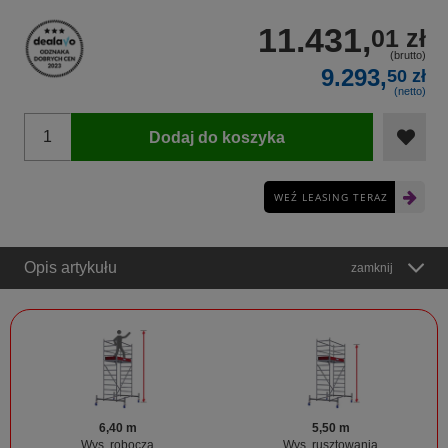
11.431,
01 zł
(brutto)
9.293,
50 zł
(netto)
Dodaj do koszyka
WEŹ LEASING TERAZ
Opis artykułu
zamknij
6,40 m
5,50 m
Wys. robocza
Wys. rusztowania