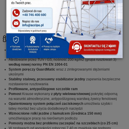
System umożliwia bezpieczny
Rolki z praktyczną funkcją
montaż rusztowania dzięki
niwelowania nierówności
pełnej integracji stężeń
podłoża (220 - 335 mm)
ukośnych
Szczegóły:
Solidna niemiecka jakość zgodna z surowymi niemieckimi i
europejskimi wytycznymi dotyczącymi jakości i bezpieczeństwa
Atestowane przez TÜV / GS, nośność 200 kg/m2 (grupa rusztowań 3)
według nowej normy PN EN 1004-01
System poręczy GuardMatic
wraz z zintegrowanymi stężeniami
ukośnymi
Stabilny stalowy, przesuwny stabilizator jezdny
zapewnia bezpieczne
rozstawienie rusztowania
Profilowane, antypoślizgowe szczeble ram
Pomost
Krause wykonany
z płyty wielowarstwowej
pokrytej odporną
na warunki atmosferyczne, antypoślizgową warstwą żywicy fenolowej
Opatentowany system połączeń zaciskowych
umożliwia szybki i
łatwy montaż bez użycia dodatkowych narzędzi
Wzmocnione rolki jezdne z hamulcem (średnica 150 mm)
umożliwiające pracę na nierównym podłożu
Pomosty można bez problemu zaczepiać na szczeblach (co 25 cm)
W zestawach od wysokości roboczej 7,40 m znajdują się podpory