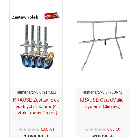
Numer artykułu: 914323
Numer artykułu: 710673
KRAUSE Zestaw rolek
KRAUSE GuardMatic-
jezdnych 150 mm (4
System (ClimTec)
sztuki) (seria Protec)
0,00 (0)
0,00 (0)
1.086,
00 zł
619,
00 zł