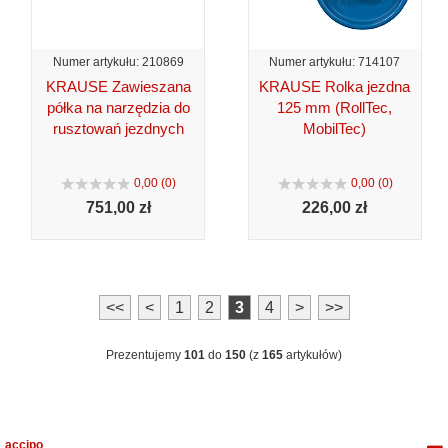
Numer artykułu: 210869
Numer artykułu: 714107
KRAUSE Zawieszana
KRAUSE Rolka jezdna
półka na narzędzia do
125 mm (RollTec,
rusztowań jezdnych
MobilTec)
0,00 (0)
0,00 (0)
751,
00 zł
226,
00 zł
<<
<
1
2
3
4
>
>>
Prezentujemy
101
do
150
(z
165
artykułów)
accipo