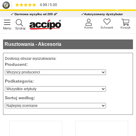
4.99 / 5.00
*
Darmowa wysyłka od 200 zł
Autoryzowany dystrybutor
Konto
Schowek
Koszyk
Menu
Szukaj
Rusztowania - Akcesoria
Dostosuj obszar wyszukiwania:
Producent:
Podkategoria:
Sortuj według: