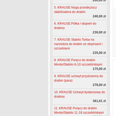
200,00 zł
5. KRAUSE Noga przedłużacz
stabilizatora do drabin
240,00 zł
6. KRAUSE Półka / stopień do
drabiny
230,00 zł
7. KRAUSE Stabilo Torba na
narzedzia do drabin ze stopniami i
szczeblami
235,00 zł
8. KRAUSE Poręcz do drabin
Monto/Stabilo 8-10 szczebli/stopni
175,00 zł
9. KRAUSE uchwyt przyścienny do
drabin (para)
278,00 zł
10. KRAUSE Uchwyt dystansowy do
drabiny
361,01 zł
11. KRAUSE Poręcz do drabin
Monto/Stabilo 11-18 szczebli/stopni