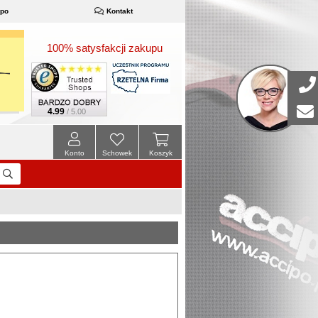
ipo
Kontakt
100% satysfakcji zakupu
4.99
/ 5.00
Konto
Schowek
Koszyk