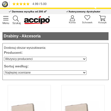
4.99 / 5.00
*
Darmowa wysyłka od 200 zł
Autoryzowany dystrybutor
Konto
Schowek
Koszyk
Menu
Szukaj
Drabiny - Akcesoria
Dostosuj obszar wyszukiwania:
Producent:
Sortuj według: